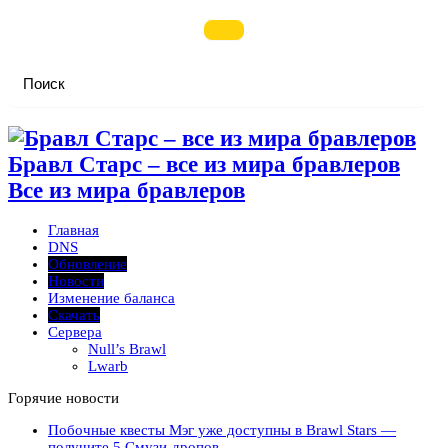
Бравл Старс – все из мира бравлеров
Все из мира бравлеров
Главная
DNS
Обновление
Новости
Изменение баланса
Скачать
Сервера
Null’s Brawl
Lwarb
Горячие новости
Побочные квесты Мэг уже доступны в Brawl Stars —
получите 5 Смузи-дропов