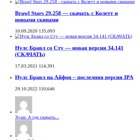
Brawl Stars 29.258 — скачать с Колетт и
новыми скинами
10.09.2020
135,093
Нулс Бравл со Сту — новая версия 34.141
(СКАЧАТЬ)
17.03.2021
114,391
Нулс Бравл на Айфон – последняя версия IPA
29.10.2022
110,646
Хуан: А где скачать...