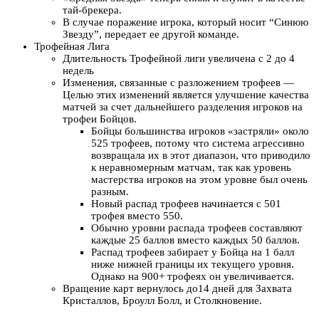
тай-брекера.
В случае поражение игрока, который носит “Синюю
Звезду”, передает ее другой команде.
Трофейная Лига
Длительность Трофейной лиги увеличена с 2 до 4
недель
Изменения, связанные с разложением трофеев —
Целью этих изменений является улучшение качества
матчей за счет дальнейшего разделения игроков на
трофеи Бойцов.
Бойцы большинства игроков «застряли» около
525 трофеев, потому что система агрессивно
возвращала их в этот диапазон, что приводило
к неравномерным матчам, так как уровень
мастерства игроков на этом уровне был очень
разным.
Новый распад трофеев начинается с 501
трофея вместо 550.
Обычно уровни распада трофеев составляют
каждые 25 баллов вместо каждых 50 баллов.
Распад трофеев забирает у Бойца на 1 балл
ниже нижней границы их текущего уровня.
Однако на 900+ трофеях он увеличивается.
Вращение карт вернулось до14 дней для Захвата
Кристаллов, Броулл Болл, и Столкновение.