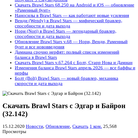
Скачать Brawl Stars 68.250 на Android и iOS — обновление
«Раменный бунт»
Наносилы в Brawl Stars — как работают новые усиления
Венди (Wendy) в Brawl Stars — мифический бравлер,
способности и дата выхода
Нори (Nori) в Brawl Stars — легендарный бравлер,
способности и дата выхода
Обновление Brawl Stars v.68 — Нори, Венди, Раменный
бунт и все нововведения
Дамиана срочно нерфят: полный список изменений
баланса в Brawl Stars
Скачать Brawl Stars v.67.264 с Болт, Старр Нова и Дамиан
Изменения баланса Brawl Stars апрель 2026 — все баффы и
нерфы
Болт (Bolt) Brawl Stars — новый бравлер, механика
скорости и дата выхода
Скачать Brawl Stars с Эдгар и Байрон
(32.142)
15.12.2020
Новости
,
Обновление
,
Скачать
1 ком.
25,568
Просмотры