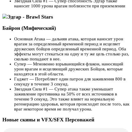
Звездная Сила #1 — Супер способность Эдгар также
наносит 1000 урона врагам поблизости при приземлении
Байрон (Мифический)
Основная Атака — дальняя атака, которая наносит урон
врагам за определенный временной период и исцеляет
дружеских бойцов определенный временной период. Оба
эффекты могут стекаться на одну и ту же цель столько раз,
сколько попадают в нее.
Супер — Мгновенно взрывающийся флакон, наносящий
урон врагам и исцеляющий дружеских Бойцов, которые
находятся в этой области.
Гаджет — Потребляет один патрон для заживления 800 в
секунду в течение 3 секунд.
Звездная Сила #1 — Супер атака также уменьшает
заживление противника на 50% от всех источников в
течение 9 секунд. Это также влияет на нормальную
регенерацию здоровья, которая происходит после того, как
враг некоторое время не получал урона.
Новые скины и VFX/SFX Персонажей