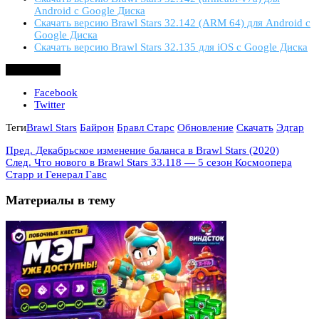
Android с Google Диска
Скачать версию Brawl Stars 32.142 (ARM 64) для Android с
Google Диска
Скачать версию Brawl Stars 32.135 для iOS с Google Диска
Поделиться
Facebook
Twitter
Теги
Brawl Stars
Байрон
Бравл Старс
Обновление
Скачать
Эдгар
Пред.
Декабрьское изменение баланса в Brawl Stars (2020)
След.
Что нового в Brawl Stars 33.118 — 5 сезон Космоопера
Старр и Генерал Гавс
Материалы в тему