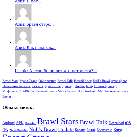
Азиз: Я бот...
Азиз: бравл старс...
Азиз: Как папа как...
Listok: А если бс пишет что нет инета?...
Brawl Stars
Бравл Старс
Обновление
Brawl Talk
Новый боец
Null's Brawl
нулс бравл
Изменение баланса
Скачать
Бравл Толк
бравлер
Update
Боец
Новый бравлер
Мифический
APK
Глобальный релиз
Мина
Баланс
iOS
Android
Мэг
Бесплатно
хэнк
Зигги
Облако меток:
Brawl Stars
Brawl Talk
APK
Android
iOS
Download
Brawler
Null's Brawl
Update
Боец
Баланс
Бесплатно
IPA
Белль
New Brawler