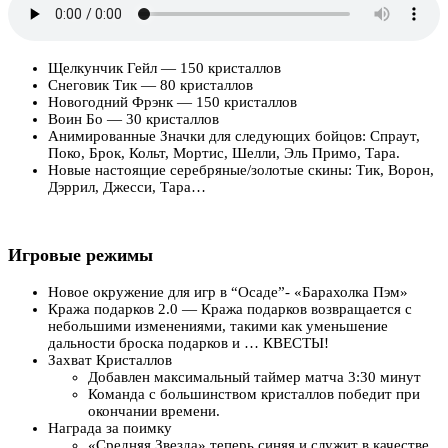
Щелкунчик Гейл — 150 кристаллов
Снеговик Тик — 80 кристаллов
Новогодний Фрэнк — 150 кристаллов
Воин Бо — 30 кристаллов
Анимированные Значки для следующих бойцов: Спраут,
Поко, Брок, Кольт, Мортис, Шелли, Эль Примо, Тара.
Новые настоящие серебряные/золотые скины: Тик, Ворон,
Дэррил, Джесси, Тара…
Игровые режимы
Новое окружение для игр в “Осаде”- «Барахолка Пэм»
Кража подарков 2.0 — Кража подарков возвращается с
небольшими изменениями, такими как уменьшение
дальности броска подарков и … КВЕСТЫ!
Захват Кристаллов
Добавлен максимальный таймер матча 3:30 минут
Команда с большинством кристаллов победит при
окончании времени.
Награда за поимку
«Средняя Звезда» теперь синяя и служит в качестве