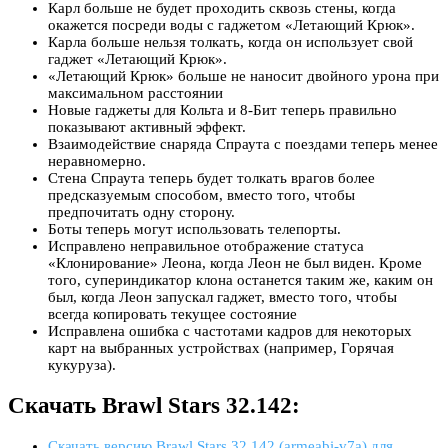
Карл больше не будет проходить сквозь стены, когда
окажется посреди воды с гаджетом «Летающий Крюк».
Карла больше нельзя толкать, когда он использует свой
гаджет «Летающий Крюк».
«Летающий Крюк» больше не наносит двойного урона при
максимальном расстоянии
Новые гаджеты для Кольта и 8-Бит теперь правильно
показывают активный эффект.
Взаимодействие снаряда Спраута с поездами теперь менее
неравномерно.
Стена Спраута теперь будет толкать врагов более
предсказуемым способом, вместо того, чтобы
предпочитать одну сторону.
Боты теперь могут использовать телепорты.
Исправлено неправильное отображение статуса
«Клонирование» Леона, когда Леон не был виден. Кроме
того, супериндикатор клона останется таким же, каким он
был, когда Леон запускал гаджет, вместо того, чтобы
всегда копировать текущее состояние
Исправлена ошибка с частотами кадров для некоторых
карт на выбранных устройствах (например, Горячая
кукуруза).
Скачать Brawl Stars 32.142:
Скачать версию Brawl Stars 32.142 (armeabi-v7a) для