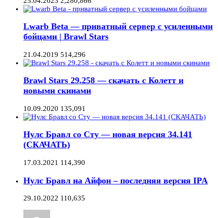
25.04.2023
2,280,866
Lwarb Beta — приватный сервер с усиленными
бойцами | Brawl Stars
21.04.2019
514,296
Brawl Stars 29.258 — скачать с Колетт и
новыми скинами
10.09.2020
135,091
Нулс Бравл со Сту — новая версия 34.141
(СКАЧАТЬ)
17.03.2021
114,390
Нулс Бравл на Айфон – последняя версия IPA
29.10.2022
110,635