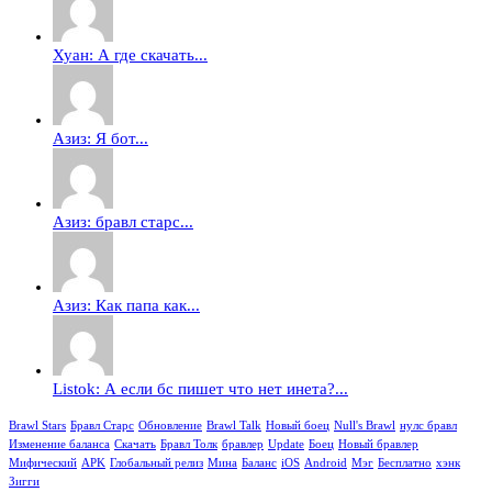
Хуан: А где скачать...
Азиз: Я бот...
Азиз: бравл старс...
Азиз: Как папа как...
Listok: А если бс пишет что нет инета?...
Brawl Stars
Бравл Старс
Обновление
Brawl Talk
Новый боец
Null's Brawl
нулс бравл
Изменение баланса
Скачать
Бравл Толк
бравлер
Update
Боец
Новый бравлер
Мифический
APK
Глобальный релиз
Мина
Баланс
iOS
Android
Мэг
Бесплатно
хэнк
Зигги