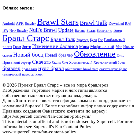
Облако меток:
Brawl Stars
Brawl Talk
APK
Android
iOS
Download
Brawler
Null's Brawl
Update
Боец
Баланс
Бесплатно
IPA
Белль
New Brawler
Бравл Старс
Бравл Толк
Глобальный
Броулер
Булл
Гас
Изменение баланса
релиз
Мина
Мифический
Зигги
Мэг
Гром
Новые
Обновление
Новый боец
Новый бравлер
скины
Отис
Скачать
Приватный сервер
Скуик
Сэм
Хроматический
Хроматический боец
нулс бравл
бравлер
бравл талк
обновление brawl stars
скачать нулс бравл
хэнк
технический перерыв
© 2026 Проект Бравл Старс – все из мира бравлеров
Изображения, торговые марки и логотипы являются
собственностью соответствующих владельцев.
Данный контент не является официальным и не поддерживается
компанией Supercell. Более подробная информация содержится в
Правилах создания Фанатского контента по адресу:
https://supercell.com/en/fan-content-policy/ru/
This material is unofficial and is not endorsed by Supercell. For more
information see Supercell's Fan Content Policy:
www.supercell.com/fan-content-policy.