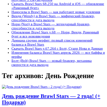
Скачать Brawl Stars 68.250 на Android и iOS — обновление
«Раменный бунт»
Наносилы в Brawl Stars — как работают новые усиления
Венди (Wendy) в Brawl Stars — мифический бравлер,
способности и дата выхода
Нори (Nori) в Brawl Stars — легендарный бравлер,
способности и дата выхода
Обновление Brawl Stars v.68 — Нори, Венди, Раменный
бунт и все нововведения
Дамиана срочно нерфят: полный список изменений
баланса в Brawl Stars
Скачать Brawl Stars v.67.264 с Болт, Старр Нова и Дамиан
Изменения баланса Brawl Stars апрель 2026 — все баффы и
нерфы
Болт (Bolt) Brawl Stars — новый бравлер, механика
скорости и дата выхода
Тег архивов:
День Рождение
День рождение Brawl Stars — 2 года! (+
Подарки)