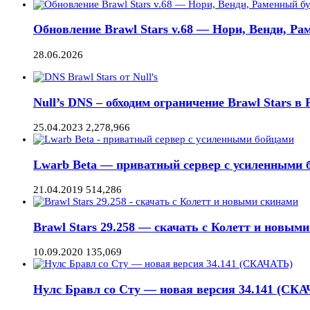
Обновление Brawl Stars v.68 — Нори, Венди, Ра
28.06.2026
Null’s DNS – обходим ограничение Brawl Stars в Р
25.04.2023
2,278,966
Lwarb Beta — приватный сервер с усиленными б
21.04.2019
514,286
Brawl Stars 29.258 — скачать с Колетт и новым
10.09.2020
135,069
Нулс Бравл со Сту — новая версия 34.141 (СК