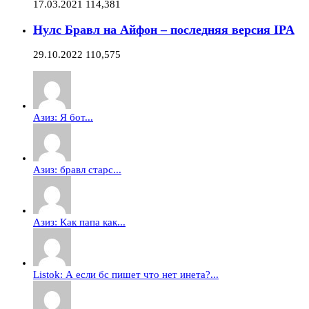
17.03.2021
114,381
Нулс Бравл на Айфон – последняя версия IPA
29.10.2022
110,575
Азиз: Я бот...
Азиз: бравл старс...
Азиз: Как папа как...
Listok: А если бс пишет что нет инета?...