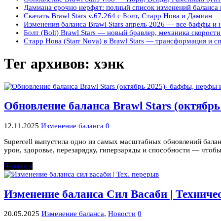
Дамиана срочно нерфят: полный список изменений баланса в
Скачать Brawl Stars v.67.264 с Болт, Старр Нова и Дамиан
Изменения баланса Brawl Stars апрель 2026 — все баффы и
Болт (Bolt) Brawl Stars — новый бравлер, механика скорости
Старр Нова (Starr Nova) в Brawl Stars — трансформация и с
Тег архивов:
хэнк
Обновление баланса Brawl Stars (октябр
12.11.2025
Изменение баланса
0
Supercell выпустила одно из самых масштабных обновлений балан
урон, здоровье, перезарядку, гиперзаряды и способности — чтоб
Читать »
Изменение баланса Сил Васаби | Техниче
20.05.2025
Изменение баланса
,
Новости
0