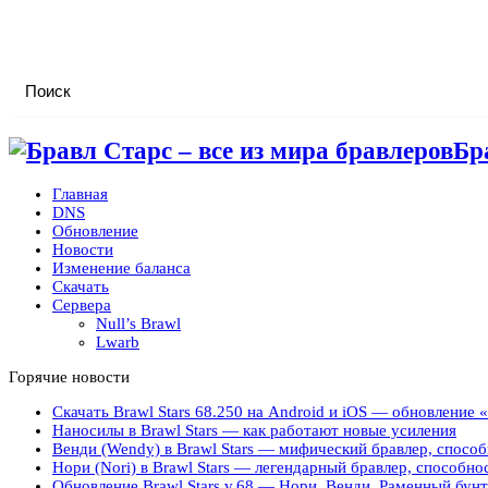
Бр
Главная
DNS
Обновление
Новости
Изменение баланса
Скачать
Сервера
Null’s Brawl
Lwarb
Горячие новости
Скачать Brawl Stars 68.250 на Android и iOS — обновление
Наносилы в Brawl Stars — как работают новые усиления
Венди (Wendy) в Brawl Stars — мифический бравлер, способ
Нори (Nori) в Brawl Stars — легендарный бравлер, способно
Обновление Brawl Stars v.68 — Нори, Венди, Раменный бунт