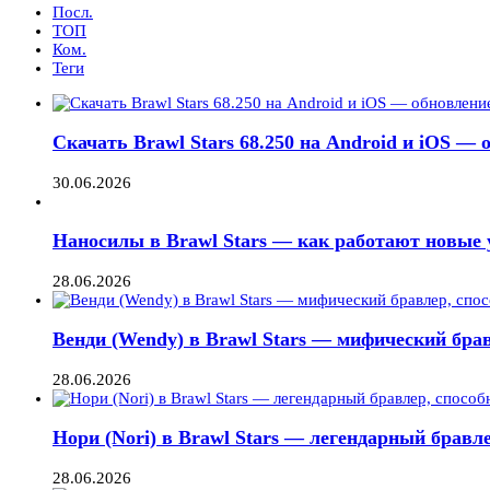
Посл.
ТОП
Ком.
Теги
Скачать Brawl Stars 68.250 на Android и iOS —
30.06.2026
Наносилы в Brawl Stars — как работают новые 
28.06.2026
Венди (Wendy) в Brawl Stars — мифический брав
28.06.2026
Нори (Nori) в Brawl Stars — легендарный бравле
28.06.2026