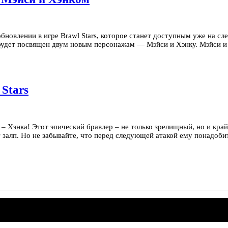
овлении в игре Brawl Stars, которое станет доступным уже на сл
н будет посвящен двум новым персонажам — Мэйси и Хэнку. Мэйси 
Stars
s – Хэнка! Этот эпический бравлер – не только зрелищный, но и кр
т залп. Но не забывайте, что перед следующей атакой ему понадоб