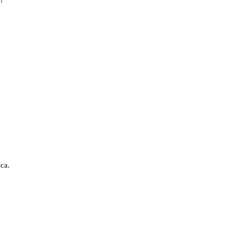
?
са.