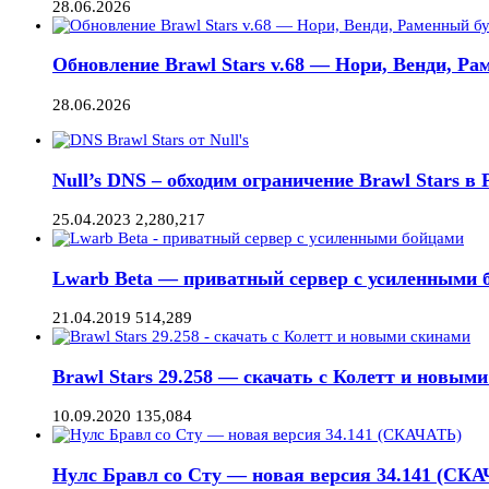
28.06.2026
Обновление Brawl Stars v.68 — Нори, Венди, Ра
28.06.2026
Null’s DNS – обходим ограничение Brawl Stars в Р
25.04.2023
2,280,217
Lwarb Beta — приватный сервер с усиленными б
21.04.2019
514,289
Brawl Stars 29.258 — скачать с Колетт и новым
10.09.2020
135,084
Нулс Бравл со Сту — новая версия 34.141 (СК