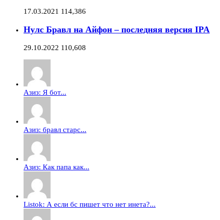
17.03.2021
114,386
Нулс Бравл на Айфон – последняя версия IPA
29.10.2022
110,608
Азиз: Я бот...
Азиз: бравл старс...
Азиз: Как папа как...
Listok: А если бс пишет что нет инета?...