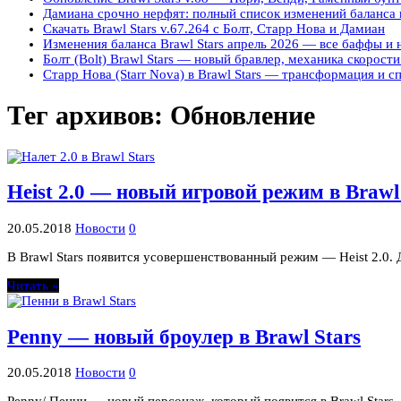
Дамиана срочно нерфят: полный список изменений баланса в
Скачать Brawl Stars v.67.264 с Болт, Старр Нова и Дамиан
Изменения баланса Brawl Stars апрель 2026 — все баффы и
Болт (Bolt) Brawl Stars — новый бравлер, механика скорости
Старр Нова (Starr Nova) в Brawl Stars — трансформация и с
Тег архивов:
Обновление
Heist 2.0 — новый игровой режим в Brawl 
20.05.2018
Новости
0
В Brawl Stars появится усовершенствованный режим — Heist 2.0. 
Читать »
Penny — новый броулер в Brawl Stars
20.05.2018
Новости
0