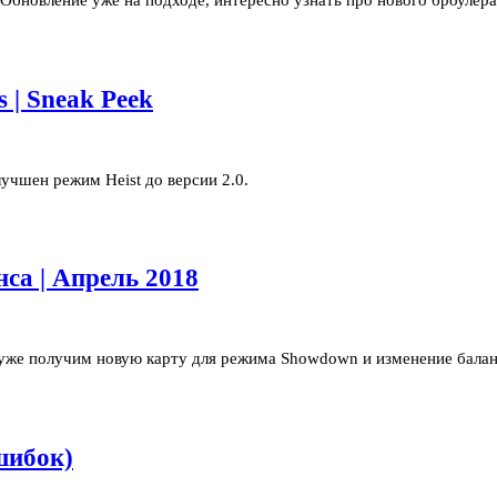
 Обновление уже на подходе, интересно узнать про нового броулера
 | Sneak Peek
лучшен режим Heist до версии 2.0.
са | Апрель 2018
ы уже получим новую карту для режима Showdown и изменение балан
шибок)