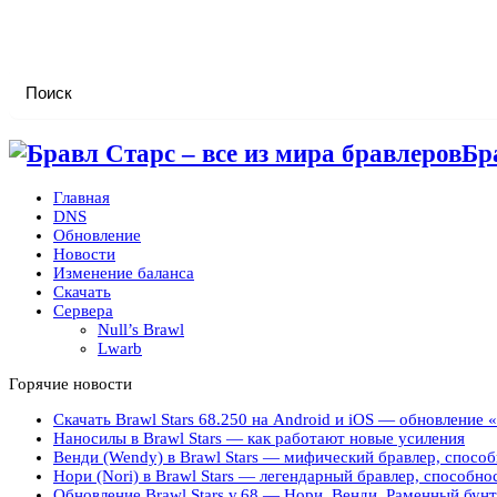
Бр
Главная
DNS
Обновление
Новости
Изменение баланса
Скачать
Сервера
Null’s Brawl
Lwarb
Горячие новости
Скачать Brawl Stars 68.250 на Android и iOS — обновление
Наносилы в Brawl Stars — как работают новые усиления
Венди (Wendy) в Brawl Stars — мифический бравлер, способ
Нори (Nori) в Brawl Stars — легендарный бравлер, способно
Обновление Brawl Stars v.68 — Нори, Венди, Раменный бунт