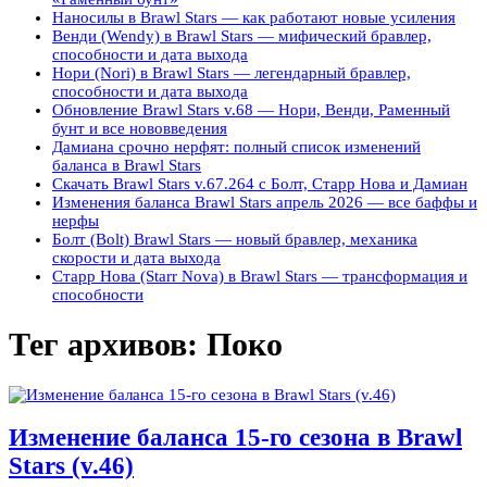
Наносилы в Brawl Stars — как работают новые усиления
Венди (Wendy) в Brawl Stars — мифический бравлер,
способности и дата выхода
Нори (Nori) в Brawl Stars — легендарный бравлер,
способности и дата выхода
Обновление Brawl Stars v.68 — Нори, Венди, Раменный
бунт и все нововведения
Дамиана срочно нерфят: полный список изменений
баланса в Brawl Stars
Скачать Brawl Stars v.67.264 с Болт, Старр Нова и Дамиан
Изменения баланса Brawl Stars апрель 2026 — все баффы и
нерфы
Болт (Bolt) Brawl Stars — новый бравлер, механика
скорости и дата выхода
Старр Нова (Starr Nova) в Brawl Stars — трансформация и
способности
Тег архивов:
Поко
Изменение баланса 15-го сезона в Brawl
Stars (v.46)