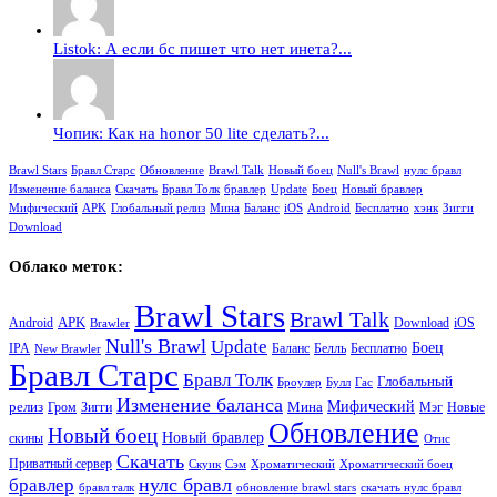
Listok: А если бс пишет что нет инета?...
Чопик: Как на honor 50 lite сделать?...
Brawl Stars
Бравл Старс
Обновление
Brawl Talk
Новый боец
Null's Brawl
нулс бравл
Изменение баланса
Скачать
Бравл Толк
бравлер
Update
Боец
Новый бравлер
Мифический
APK
Глобальный релиз
Мина
Баланс
iOS
Android
Бесплатно
хэнк
Зигги
Download
Облако меток:
Brawl Stars
Brawl Talk
APK
Android
iOS
Download
Brawler
Null's Brawl
Update
Боец
Баланс
Бесплатно
IPA
Белль
New Brawler
Бравл Старс
Бравл Толк
Глобальный
Броулер
Булл
Гас
Изменение баланса
релиз
Мина
Мифический
Зигги
Гром
Мэг
Новые
Обновление
Новый боец
Новый бравлер
скины
Отис
Скачать
Приватный сервер
Скуик
Сэм
Хроматический
Хроматический боец
нулс бравл
бравлер
бравл талк
обновление brawl stars
скачать нулс бравл