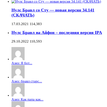
Нулс Бравл со Сту — новая версия 34.141
(СКАЧАТЬ)
17.03.2021
114,383
Нулс Бравл на Айфон – последняя версия IPA
29.10.2022
110,593
Азиз: Я бот...
Азиз: бравл старс...
Азиз: Как папа как...