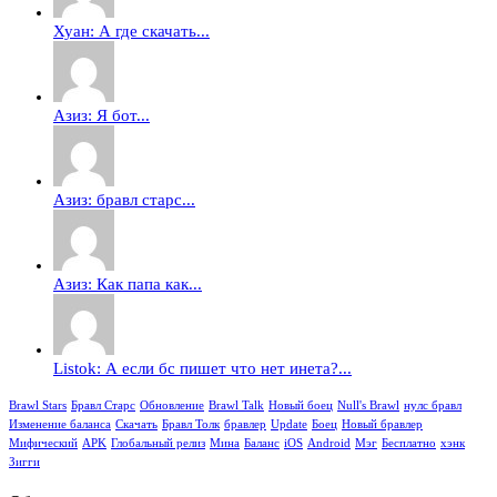
Хуан: А где скачать...
Азиз: Я бот...
Азиз: бравл старс...
Азиз: Как папа как...
Listok: А если бс пишет что нет инета?...
Brawl Stars
Бравл Старс
Обновление
Brawl Talk
Новый боец
Null's Brawl
нулс бравл
Изменение баланса
Скачать
Бравл Толк
бравлер
Update
Боец
Новый бравлер
Мифический
APK
Глобальный релиз
Мина
Баланс
iOS
Android
Мэг
Бесплатно
хэнк
Зигги