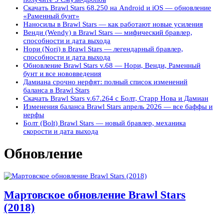
Скачать Brawl Stars 68.250 на Android и iOS — обновление
«Раменный бунт»
Наносилы в Brawl Stars — как работают новые усиления
Венди (Wendy) в Brawl Stars — мифический бравлер,
способности и дата выхода
Нори (Nori) в Brawl Stars — легендарный бравлер,
способности и дата выхода
Обновление Brawl Stars v.68 — Нори, Венди, Раменный
бунт и все нововведения
Дамиана срочно нерфят: полный список изменений
баланса в Brawl Stars
Скачать Brawl Stars v.67.264 с Болт, Старр Нова и Дамиан
Изменения баланса Brawl Stars апрель 2026 — все баффы и
нерфы
Болт (Bolt) Brawl Stars — новый бравлер, механика
скорости и дата выхода
Обновление
Мартовское обновление Brawl Stars
(2018)