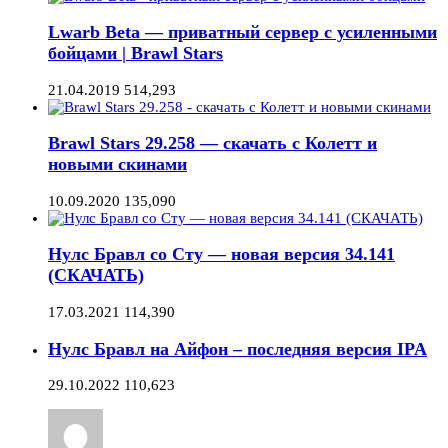
Lwarb Beta — приватный сервер с усиленными
бойцами | Brawl Stars
21.04.2019
514,293
Brawl Stars 29.258 — скачать с Колетт и
новыми скинами
10.09.2020
135,090
Нулс Бравл со Сту — новая версия 34.141
(СКАЧАТЬ)
17.03.2021
114,390
Нулс Бравл на Айфон – последняя версия IPA
29.10.2022
110,623