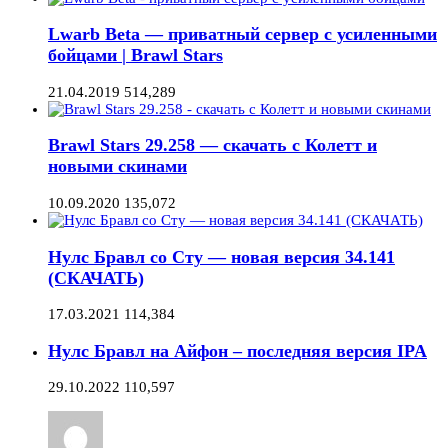
Lwarb Beta — приватный сервер с усиленными
бойцами | Brawl Stars
21.04.2019
514,289
Brawl Stars 29.258 — скачать с Колетт и
новыми скинами
10.09.2020
135,072
Нулс Бравл со Сту — новая версия 34.141
(СКАЧАТЬ)
17.03.2021
114,384
Нулс Бравл на Айфон – последняя версия IPA
29.10.2022
110,597