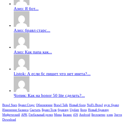
Азиз: Я бот...
Азиз: бравл старс...
Азиз: Как папа как...
Listok: А если бс пишет что нет инета?...
Чопик: Как на honor 50 lite сделать?...
Brawl Stars
Бравл Старс
Обновление
Brawl Talk
Новый боец
Null's Brawl
нулс бравл
Изменение баланса
Скачать
Бравл Толк
бравлер
Update
Боец
Новый бравлер
Мифический
APK
Глобальный релиз
Мина
Баланс
iOS
Android
Бесплатно
хэнк
Зигги
Download