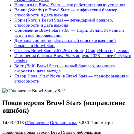
Наносилы в Brawl Stars — как работают новые усиления
Венди (Wendy) в Brawl Stars — мифический бравлер,
способности и дата выхода
Нори (Nori) в Brawl Stars — легендарный бравлер,
способности и дата выхода
Обновление Brawl Stars v.68 — Нори, Венди, Раменный
бунт и все нововведения
Дамиана срочно нерфят: полный список изменений
баланса в Brawl Stars
Скачать Brawl Stars v.67.264 с Болт, Старр Нова и Дамиан
Изменения баланса Brawl Stars апрель 2026 — все баффы и
нерфы
Болт (Bolt) Brawl Stars — новый бравлер, механика
скорости и дата выхода
Старр Нова (Starr Nova) в Brawl Stars — трансформация и
способности
Новая версия Brawl Stars (исправление
ошибок)
14.03.2018
Обновление
Оставьте ком.
3,830 Просмотры
Появилась новая версия Brawl Stars с небольшими