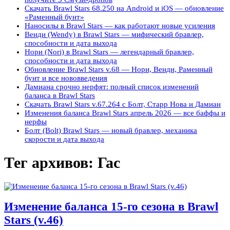
Скачать Brawl Stars 68.250 на Android и iOS — обновление
«Раменный бунт»
Наносилы в Brawl Stars — как работают новые усиления
Венди (Wendy) в Brawl Stars — мифический бравлер,
способности и дата выхода
Нори (Nori) в Brawl Stars — легендарный бравлер,
способности и дата выхода
Обновление Brawl Stars v.68 — Нори, Венди, Раменный
бунт и все нововведения
Дамиана срочно нерфят: полный список изменений
баланса в Brawl Stars
Скачать Brawl Stars v.67.264 с Болт, Старр Нова и Дамиан
Изменения баланса Brawl Stars апрель 2026 — все баффы и
нерфы
Болт (Bolt) Brawl Stars — новый бравлер, механика
скорости и дата выхода
Тег архивов:
Гас
Изменение баланса 15-го сезона в Brawl
Stars (v.46)