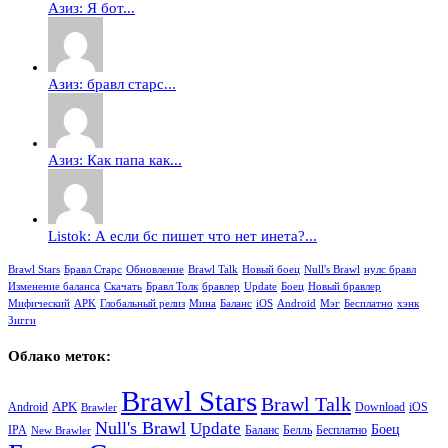
Азиз: Я бот...
Азиз: бравл старс...
Азиз: Как папа как...
Listok: А если бс пишет что нет инета?...
Brawl Stars
Бравл Старс
Обновление
Brawl Talk
Новый боец
Null's Brawl
нулс бравл
Изменение баланса
Скачать
Бравл Толк
бравлер
Update
Боец
Новый бравлер
Мифический
APK
Глобальный релиз
Мина
Баланс
iOS
Android
Мэг
Бесплатно
хэнк
Зигги
Облако меток:
Brawl Stars
Brawl Talk
APK
Android
iOS
Download
Brawler
Null's Brawl
Update
Боец
Баланс
Бесплатно
IPA
Белль
New Brawler