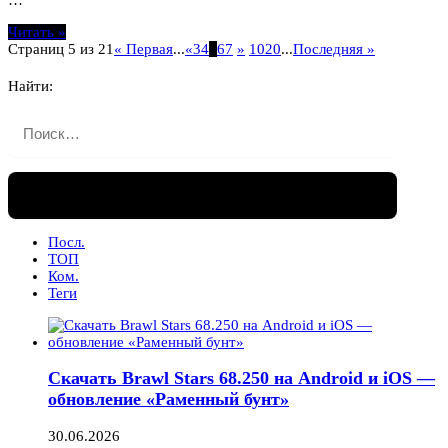
Читать »
Страниц 5 из 21
« Первая
...
«
3
4
5
6
7
»
10
20
...
Последняя »
Найти:
Посл.
ТОП
Ком.
Теги
Скачать Brawl Stars 68.250 на Android и iOS —
обновление «Раменный бунт»
30.06.2026