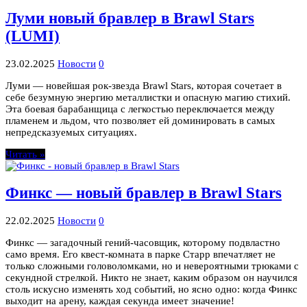
Луми новый бравлер в Brawl Stars
(LUMI)
23.02.2025
Новости
0
Луми — новейшая рок-звезда Brawl Stars, которая сочетает в
себе безумную энергию металлистки и опасную магию стихий.
Эта боевая барабанщица с легкостью переключается между
пламенем и льдом, что позволяет ей доминировать в самых
непредсказуемых ситуациях.
Читать »
Финкс — новый бравлер в Brawl Stars
22.02.2025
Новости
0
Финкс — загадочный гений-часовщик, которому подвластно
само время. Его квест-комната в парке Старр впечатляет не
только сложными головоломками, но и невероятными трюками с
секундной стрелкой. Никто не знает, каким образом он научился
столь искусно изменять ход событий, но ясно одно: когда Финкс
выходит на арену, каждая секунда имеет значение!