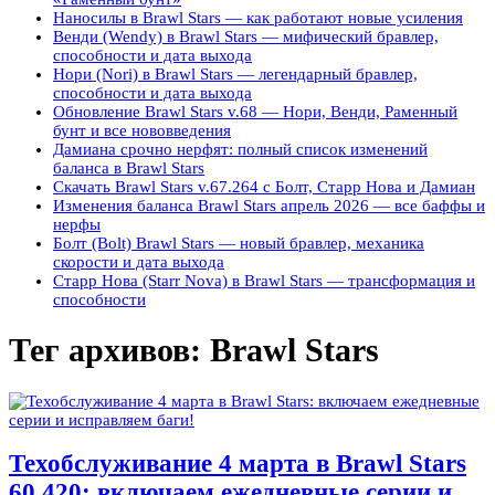
Наносилы в Brawl Stars — как работают новые усиления
Венди (Wendy) в Brawl Stars — мифический бравлер,
способности и дата выхода
Нори (Nori) в Brawl Stars — легендарный бравлер,
способности и дата выхода
Обновление Brawl Stars v.68 — Нори, Венди, Раменный
бунт и все нововведения
Дамиана срочно нерфят: полный список изменений
баланса в Brawl Stars
Скачать Brawl Stars v.67.264 с Болт, Старр Нова и Дамиан
Изменения баланса Brawl Stars апрель 2026 — все баффы и
нерфы
Болт (Bolt) Brawl Stars — новый бравлер, механика
скорости и дата выхода
Старр Нова (Starr Nova) в Brawl Stars — трансформация и
способности
Тег архивов:
Brawl Stars
Техобслуживание 4 марта в Brawl Stars
60.420: включаем ежедневные серии и