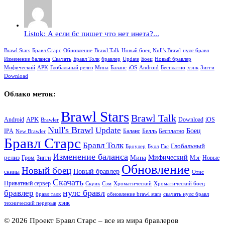
Listok: А если бс пишет что нет инета?...
Brawl Stars
Бравл Старс
Обновление
Brawl Talk
Новый боец
Null's Brawl
нулс бравл
Изменение баланса
Скачать
Бравл Толк
бравлер
Update
Боец
Новый бравлер
Мифический
APK
Глобальный релиз
Мина
Баланс
iOS
Android
Бесплатно
хэнк
Зигги
Download
Облако меток:
Brawl Stars
Brawl Talk
APK
Android
iOS
Download
Brawler
Null's Brawl
Update
Боец
Баланс
Бесплатно
IPA
Белль
New Brawler
Бравл Старс
Бравл Толк
Глобальный
Броулер
Булл
Гас
Изменение баланса
релиз
Мина
Мифический
Зигги
Гром
Мэг
Новые
Обновление
Новый боец
Новый бравлер
скины
Отис
Скачать
Приватный сервер
Скуик
Сэм
Хроматический
Хроматический боец
нулс бравл
бравлер
бравл талк
обновление brawl stars
скачать нулс бравл
хэнк
технический перерыв
© 2026 Проект Бравл Старс – все из мира бравлеров