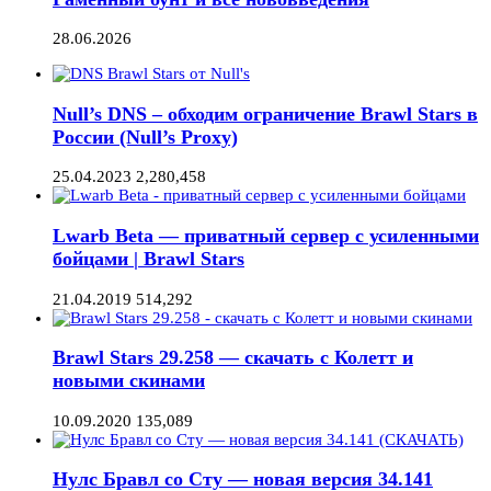
28.06.2026
Null’s DNS – обходим ограничение Brawl Stars в
России (Null’s Proxy)
25.04.2023
2,280,458
Lwarb Beta — приватный сервер с усиленными
бойцами | Brawl Stars
21.04.2019
514,292
Brawl Stars 29.258 — скачать с Колетт и
новыми скинами
10.09.2020
135,089
Нулс Бравл со Сту — новая версия 34.141