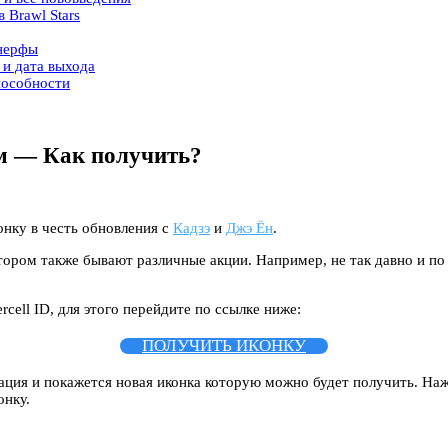
 Brawl Stars
 нерфы
 и дата выхода
пособности
м — Как получить?
онку в честь обновления с
Кадзэ
и
Джэ Ён
.
в котором также бывают различные акции. Например, не так давно и 
ell ID, для этого перейдите по ссылке ниже:
ПОЛУЧИТЬ ИКОНКУ
мация и покажется новая иконка которую можно будет получить. На
онку.