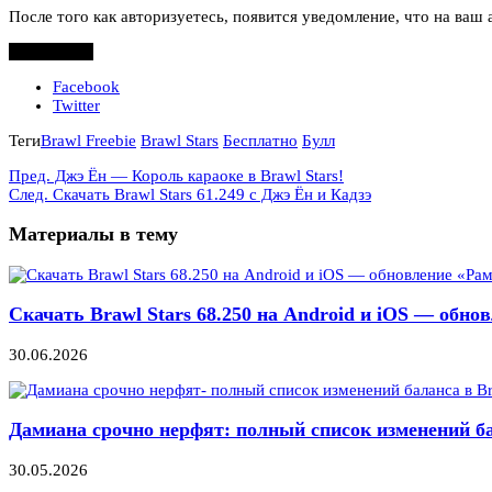
После того как авторизуетесь, появится уведомление, что на ваш 
Поделиться
Facebook
Twitter
Теги
Brawl Freebie
Brawl Stars
Бесплатно
Булл
Пред.
Джэ Ён — Король караоке в Brawl Stars!
След.
Скачать Brawl Stars 61.249 с Джэ Ён и Кадзэ
Материалы в тему
Скачать Brawl Stars 68.250 на Android и iOS — обно
30.06.2026
Дамиана срочно нерфят: полный список изменений ба
30.05.2026