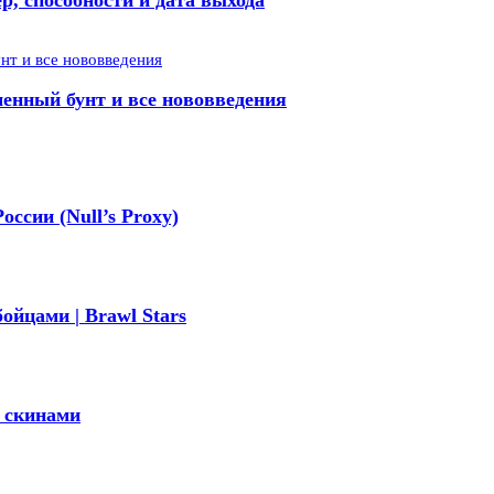
р, способности и дата выхода
менный бунт и все нововведения
оссии (Null’s Proxy)
ойцами | Brawl Stars
и скинами