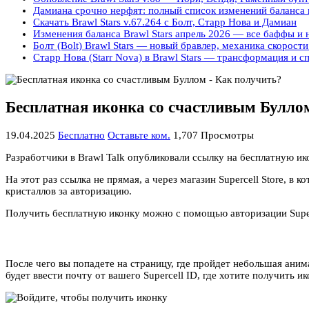
Дамиана срочно нерфят: полный список изменений баланса в
Скачать Brawl Stars v.67.264 с Болт, Старр Нова и Дамиан
Изменения баланса Brawl Stars апрель 2026 — все баффы и
Болт (Bolt) Brawl Stars — новый бравлер, механика скорости
Старр Нова (Starr Nova) в Brawl Stars — трансформация и с
Бесплатная иконка со счастливым Булло
19.04.2025
Бесплатно
Оставьте ком.
1,707 Просмотры
Разработчики в Brawl Talk опубликовали ссылку на бесплатную ик
На этот раз ссылка не прямая, а через магазин Supercell Store, 
кристаллов за авторизацию.
Получить бесплатную иконку можно с помощью авторизации Superc
После чего вы попадете на страницу, где пройдет небольшая ани
будет ввести почту от вашего Supercell ID, где хотите получить ик