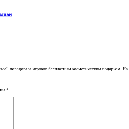
амиан
rcell порадовала игроков бесплатным косметическим подарком. На
ены
*