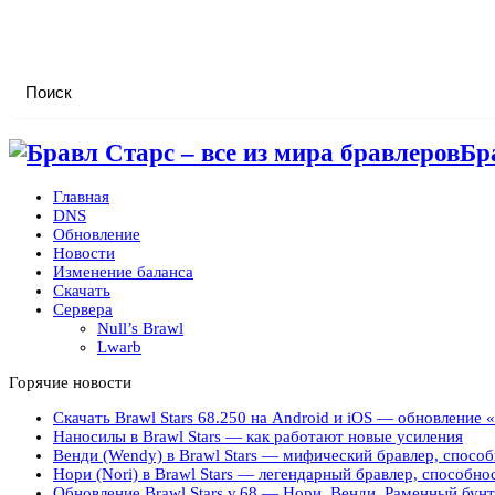
Бр
Главная
DNS
Обновление
Новости
Изменение баланса
Скачать
Сервера
Null’s Brawl
Lwarb
Горячие новости
Скачать Brawl Stars 68.250 на Android и iOS — обновление
Наносилы в Brawl Stars — как работают новые усиления
Венди (Wendy) в Brawl Stars — мифический бравлер, способ
Нори (Nori) в Brawl Stars — легендарный бравлер, способно
Обновление Brawl Stars v.68 — Нори, Венди, Раменный бунт