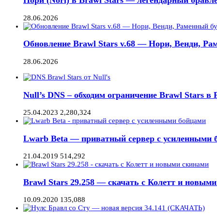
Нори (Nori) в Brawl Stars — легендарный бравле
28.06.2026
Обновление Brawl Stars v.68 — Нори, Венди, Ра
28.06.2026
Null’s DNS – обходим ограничение Brawl Stars в Р
25.04.2023
2,280,324
Lwarb Beta — приватный сервер с усиленными б
21.04.2019
514,292
Brawl Stars 29.258 — скачать с Колетт и новым
10.09.2020
135,088