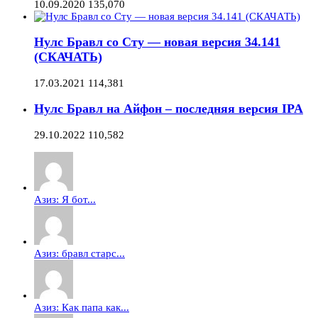
10.09.2020
135,070
Нулс Бравл со Сту — новая версия 34.141
(СКАЧАТЬ)
17.03.2021
114,381
Нулс Бравл на Айфон – последняя версия IPA
29.10.2022
110,582
Азиз: Я бот...
Азиз: бравл старс...
Азиз: Как папа как...