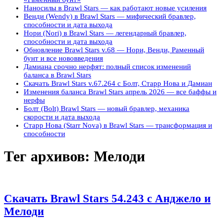
Наносилы в Brawl Stars — как работают новые усиления
Венди (Wendy) в Brawl Stars — мифический бравлер,
способности и дата выхода
Нори (Nori) в Brawl Stars — легендарный бравлер,
способности и дата выхода
Обновление Brawl Stars v.68 — Нори, Венди, Раменный
бунт и все нововведения
Дамиана срочно нерфят: полный список изменений
баланса в Brawl Stars
Скачать Brawl Stars v.67.264 с Болт, Старр Нова и Дамиан
Изменения баланса Brawl Stars апрель 2026 — все баффы и
нерфы
Болт (Bolt) Brawl Stars — новый бравлер, механика
скорости и дата выхода
Старр Нова (Starr Nova) в Brawl Stars — трансформация и
способности
Тег архивов:
Мелоди
Скачать Brawl Stars 54.243 с Анджело и
Мелоди