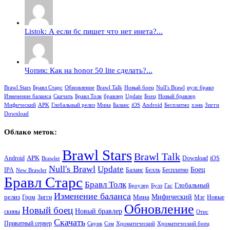
Listok: А если бс пишет что нет инета?...
Чопик: Как на honor 50 lite сделать?...
Brawl Stars
Бравл Старс
Обновление
Brawl Talk
Новый боец
Null's Brawl
нулс бравл
Изменение баланса
Скачать
Бравл Толк
бравлер
Update
Боец
Новый бравлер
Мифический
APK
Глобальный релиз
Мина
Баланс
iOS
Android
Бесплатно
хэнк
Зигги
Download
Облако меток:
Brawl Stars
Brawl Talk
APK
Android
iOS
Download
Brawler
Null's Brawl
Update
Боец
Баланс
Бесплатно
IPA
Белль
New Brawler
Бравл Старс
Бравл Толк
Глобальный
Броулер
Булл
Гас
Изменение баланса
релиз
Мина
Мифический
Зигги
Гром
Мэг
Новые
Обновление
Новый боец
Новый бравлер
скины
Отис
Скачать
Приватный сервер
Скуик
Сэм
Хроматический
Хроматический боец