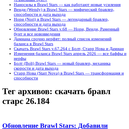
Наносилы в Brawl Stars — как работают новые усиления
Венди (Wendy) в Brawl Stars — мифический бравлер,
способности и дата выхода
Нори (Nori) в Brawl Stars — легендарный бравлер,
способности и дата выхода
Обновление Brawl Stars v.68 — Нори, Венди, Раменный
бунт и все нововведения
Дамиана срочно нерфят: полный список изменений
баланса в Brawl Stars
Скачать Brawl Stars v.67.264 с Болт, Старр Нова и Дамиан
Изменения баланса Brawl Stars апрель 2026 — все баффы и
нерфы
Болт (Bolt) Brawl Stars — новый бравлер, механика
скорости и дата выхода
Старр Нова (Starr Nova) в Brawl Stars — трансформация и
способности
Тег архивов:
скачать бравл
старс 26.184
Обновление Brawl Stars: Добавили