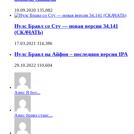
10.09.2020
135,082
Нулс Бравл со Сту — новая версия 34.141
(СКАЧАТЬ)
17.03.2021
114,386
Нулс Бравл на Айфон – последняя версия IPA
29.10.2022
110,604
Азиз: Я бот...
Азиз: бравл старс...