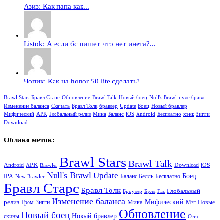
Азиз: Как папа как...
Listok: А если бс пишет что нет инета?...
Чопик: Как на honor 50 lite сделать?...
Brawl Stars
Бравл Старс
Обновление
Brawl Talk
Новый боец
Null's Brawl
нулс бравл
Изменение баланса
Скачать
Бравл Толк
бравлер
Update
Боец
Новый бравлер
Мифический
APK
Глобальный релиз
Мина
Баланс
iOS
Android
Бесплатно
хэнк
Зигги
Download
Облако меток:
Brawl Stars
Brawl Talk
APK
Android
iOS
Download
Brawler
Null's Brawl
Update
Боец
Баланс
Бесплатно
IPA
Белль
New Brawler
Бравл Старс
Бравл Толк
Глобальный
Броулер
Булл
Гас
Изменение баланса
релиз
Мина
Мифический
Зигги
Гром
Мэг
Новые
Обновление
Новый боец
Новый бравлер
скины
Отис