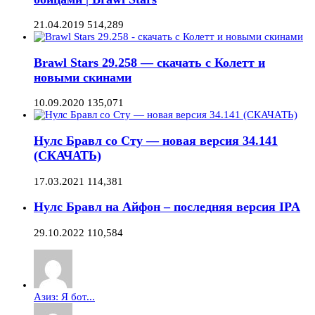
21.04.2019
514,289
Brawl Stars 29.258 — скачать с Колетт и
новыми скинами
10.09.2020
135,071
Нулс Бравл со Сту — новая версия 34.141
(СКАЧАТЬ)
17.03.2021
114,381
Нулс Бравл на Айфон – последняя версия IPA
29.10.2022
110,584
Азиз: Я бот...