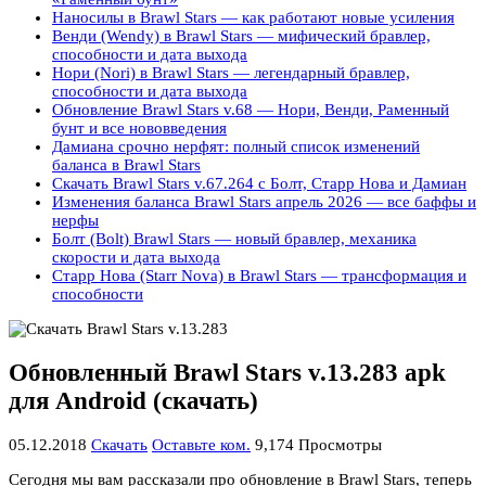
Наносилы в Brawl Stars — как работают новые усиления
Венди (Wendy) в Brawl Stars — мифический бравлер,
способности и дата выхода
Нори (Nori) в Brawl Stars — легендарный бравлер,
способности и дата выхода
Обновление Brawl Stars v.68 — Нори, Венди, Раменный
бунт и все нововведения
Дамиана срочно нерфят: полный список изменений
баланса в Brawl Stars
Скачать Brawl Stars v.67.264 с Болт, Старр Нова и Дамиан
Изменения баланса Brawl Stars апрель 2026 — все баффы и
нерфы
Болт (Bolt) Brawl Stars — новый бравлер, механика
скорости и дата выхода
Старр Нова (Starr Nova) в Brawl Stars — трансформация и
способности
Обновленный Brawl Stars v.13.283 apk
для Android (скачать)
05.12.2018
Скачать
Оставьте ком.
9,174 Просмотры
Сегодня мы вам рассказали про обновление в Brawl Stars, теперь