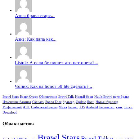
Азиз: бравл старс...
Азиз: Как папа как...
Listok: А если бс пишет что нет инета?...
Чопик: Как на honor 50 lite сделать?...
Brawl Stars
Бравл Старс
Обновление
Brawl Talk
Новый боец
Null's Brawl
нулс бравл
Изменение баланса
Скачать
Бравл Толк
бравлер
Update
Боец
Новый бравлер
Мифический
APK
Глобальный релиз
Мина
Баланс
iOS
Android
Бесплатно
хэнк
Зигги
Download
Облако меток:
Brawl Stars
Brawl Talk