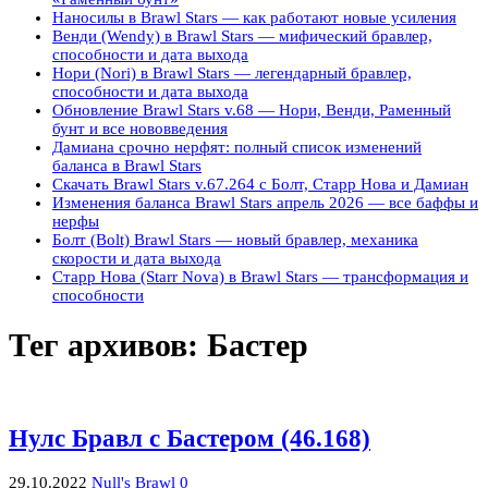
Наносилы в Brawl Stars — как работают новые усиления
Венди (Wendy) в Brawl Stars — мифический бравлер,
способности и дата выхода
Нори (Nori) в Brawl Stars — легендарный бравлер,
способности и дата выхода
Обновление Brawl Stars v.68 — Нори, Венди, Раменный
бунт и все нововведения
Дамиана срочно нерфят: полный список изменений
баланса в Brawl Stars
Скачать Brawl Stars v.67.264 с Болт, Старр Нова и Дамиан
Изменения баланса Brawl Stars апрель 2026 — все баффы и
нерфы
Болт (Bolt) Brawl Stars — новый бравлер, механика
скорости и дата выхода
Старр Нова (Starr Nova) в Brawl Stars — трансформация и
способности
Тег архивов:
Бастер
Нулс Бравл с Бастером (46.168)
29.10.2022
Null's Brawl
0