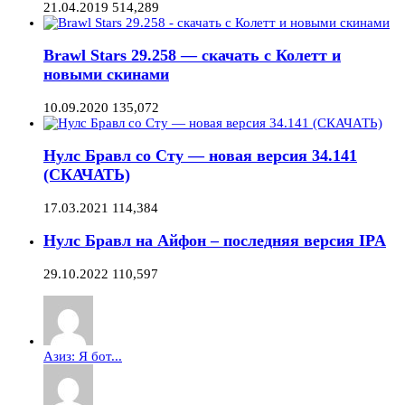
21.04.2019
514,289
Brawl Stars 29.258 — скачать с Колетт и
новыми скинами
10.09.2020
135,072
Нулс Бравл со Сту — новая версия 34.141
(СКАЧАТЬ)
17.03.2021
114,384
Нулс Бравл на Айфон – последняя версия IPA
29.10.2022
110,597
Азиз: Я бот...