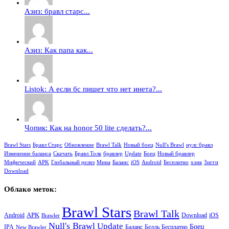
Азиз: бравл старс...
Азиз: Как папа как...
Listok: А если бс пишет что нет инета?...
Чопик: Как на honor 50 lite сделать?...
Brawl Stars
Бравл Старс
Обновление
Brawl Talk
Новый боец
Null's Brawl
нулс бравл
Изменение баланса
Скачать
Бравл Толк
бравлер
Update
Боец
Новый бравлер
Мифический
APK
Глобальный релиз
Мина
Баланс
iOS
Android
Бесплатно
хэнк
Зигги
Download
Облако меток:
Brawl Stars
Brawl Talk
APK
Android
iOS
Download
Brawler
Null's Brawl
Update
Боец
Баланс
Бесплатно
IPA
Белль
New Brawler