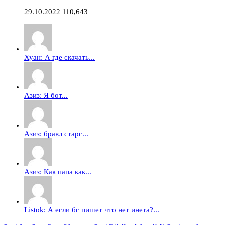
29.10.2022
110,643
Хуан: А где скачать...
Азиз: Я бот...
Азиз: бравл старс...
Азиз: Как папа как...
Listok: А если бс пишет что нет инета?...