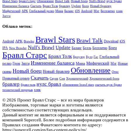
Brawl Stars
Бравл Старс
Обновление
Brawl Talk
Новый боец
Null's Brawl
нулс бравл
Изменение баланса
Скачать
Бравл Толк
бравлер
Update
Боец
Новый бравлер
Мифический
APK
Глобальный релиз
Мина
Баланс
iOS
Android
Мэг
Бесплатно
хэнк
Зигги
Облако меток:
Brawl Stars
Brawl Talk
APK
Android
iOS
Download
Brawler
Null's Brawl
Update
Боец
Баланс
Бесплатно
IPA
Белль
New Brawler
Бравл Старс
Бравл Толк
Глобальный
Броулер
Булл
Гас
Изменение баланса
релиз
Мина
Мифический
Зигги
Мэг
Гром
Новые
Обновление
Новый боец
Новый бравлер
скины
Отис
Скачать
Приватный сервер
Скуик
Сэм
Хроматический
Хроматический боец
нулс бравл
бравлер
бравл талк
обновление brawl stars
скачать нулс бравл
хэнк
технический перерыв
© 2026 Проект Бравл Старс – все из мира бравлеров
Изображения, торговые марки и логотипы являются
собственностью соответствующих владельцев.
Данный контент не является официальным и не поддерживается
компанией Supercell. Более подробная информация содержится в
Правилах создания Фанатского контента по адресу:
https://supercell.com/en/fan-content-policy/ru/