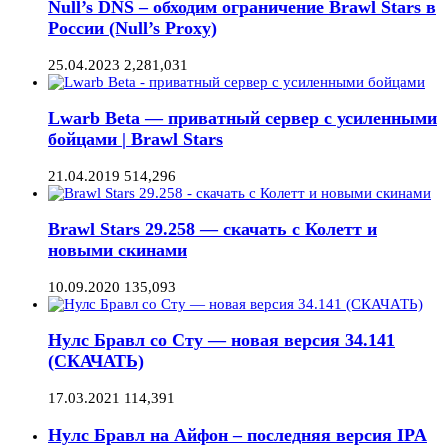
Null’s DNS – обходим ограничение Brawl Stars в
России (Null’s Proxy)
25.04.2023
2,281,031
Lwarb Beta — приватный сервер с усиленными
бойцами | Brawl Stars
21.04.2019
514,296
Brawl Stars 29.258 — скачать с Колетт и
новыми скинами
10.09.2020
135,093
Нулс Бравл со Сту — новая версия 34.141
(СКАЧАТЬ)
17.03.2021
114,391
Нулс Бравл на Айфон – последняя версия IPA