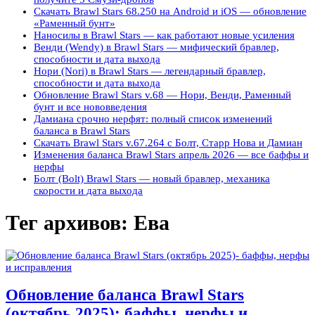
Скачать Brawl Stars 68.250 на Android и iOS — обновление
«Раменный бунт»
Наносилы в Brawl Stars — как работают новые усиления
Венди (Wendy) в Brawl Stars — мифический бравлер,
способности и дата выхода
Нори (Nori) в Brawl Stars — легендарный бравлер,
способности и дата выхода
Обновление Brawl Stars v.68 — Нори, Венди, Раменный
бунт и все нововведения
Дамиана срочно нерфят: полный список изменений
баланса в Brawl Stars
Скачать Brawl Stars v.67.264 с Болт, Старр Нова и Дамиан
Изменения баланса Brawl Stars апрель 2026 — все баффы и
нерфы
Болт (Bolt) Brawl Stars — новый бравлер, механика
скорости и дата выхода
Тег архивов:
Ева
Обновление баланса Brawl Stars
(октябрь 2025): баффы, нерфы и