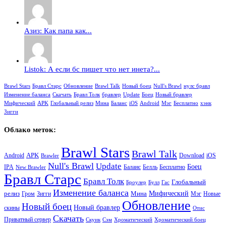
Азиз: Как папа как...
Listok: А если бс пишет что нет инета?...
Brawl Stars
Бравл Старс
Обновление
Brawl Talk
Новый боец
Null's Brawl
нулс бравл
Изменение баланса
Скачать
Бравл Толк
бравлер
Update
Боец
Новый бравлер
Мифический
APK
Глобальный релиз
Мина
Баланс
iOS
Android
Мэг
Бесплатно
хэнк
Зигги
Облако меток:
Brawl Stars
Brawl Talk
APK
Android
iOS
Download
Brawler
Null's Brawl
Update
Боец
Баланс
Бесплатно
IPA
Белль
New Brawler
Бравл Старс
Бравл Толк
Глобальный
Броулер
Булл
Гас
Изменение баланса
релиз
Мина
Мифический
Зигги
Мэг
Гром
Новые
Обновление
Новый боец
Новый бравлер
скины
Отис
Скачать
Приватный сервер
Скуик
Сэм
Хроматический
Хроматический боец