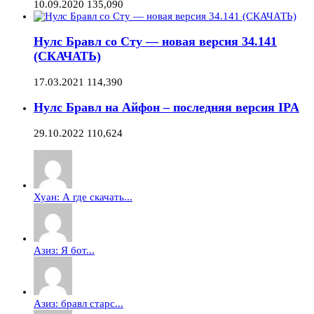
10.09.2020
135,090
Нулс Бравл со Сту — новая версия 34.141
(СКАЧАТЬ)
17.03.2021
114,390
Нулс Бравл на Айфон – последняя версия IPA
29.10.2022
110,624
Хуан: А где скачать...
Азиз: Я бот...
Азиз: бравл старс...