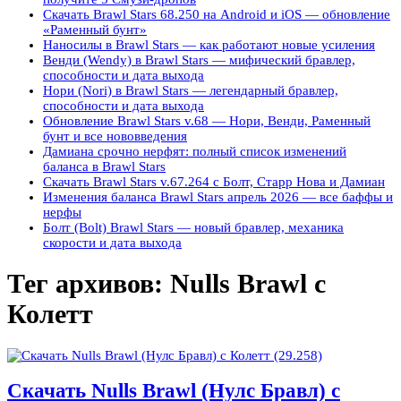
Скачать Brawl Stars 68.250 на Android и iOS — обновление
«Раменный бунт»
Наносилы в Brawl Stars — как работают новые усиления
Венди (Wendy) в Brawl Stars — мифический бравлер,
способности и дата выхода
Нори (Nori) в Brawl Stars — легендарный бравлер,
способности и дата выхода
Обновление Brawl Stars v.68 — Нори, Венди, Раменный
бунт и все нововведения
Дамиана срочно нерфят: полный список изменений
баланса в Brawl Stars
Скачать Brawl Stars v.67.264 с Болт, Старр Нова и Дамиан
Изменения баланса Brawl Stars апрель 2026 — все баффы и
нерфы
Болт (Bolt) Brawl Stars — новый бравлер, механика
скорости и дата выхода
Тег архивов:
Nulls Brawl с
Колетт
Скачать Nulls Brawl (Нулс Бравл) с