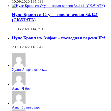
10.09.2020
135,093
Нулс Бравл со Сту — новая версия 34.141
(СКАЧАТЬ)
17.03.2021
114,391
Нулс Бравл на Айфон – последняя версия IPA
29.10.2022
110,642
Хуан: А где скачать...
Азиз: Я бот...
Азиз: бравл старс...