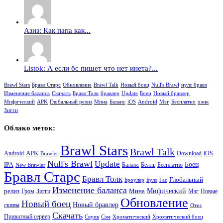
Азиз: Как папа как...
Listok: А если бс пишет что нет инета?...
Brawl Stars
Бравл Старс
Обновление
Brawl Talk
Новый боец
Null's Brawl
нулс бравл
Изменение баланса
Скачать
Бравл Толк
бравлер
Update
Боец
Новый бравлер
Мифический
APK
Глобальный релиз
Мина
Баланс
iOS
Android
Мэг
Бесплатно
хэнк
Зигги
Облако меток:
Brawl Stars
Brawl Talk
APK
Android
iOS
Download
Brawler
Null's Brawl
Update
Боец
Баланс
Бесплатно
IPA
Белль
New Brawler
Бравл Старс
Бравл Толк
Глобальный
Броулер
Булл
Гас
Изменение баланса
релиз
Мина
Мифический
Зигги
Мэг
Гром
Новые
Обновление
Новый боец
Новый бравлер
скины
Отис
Скачать
Приватный сервер
Скуик
Сэм
Хроматический
Хроматический боец