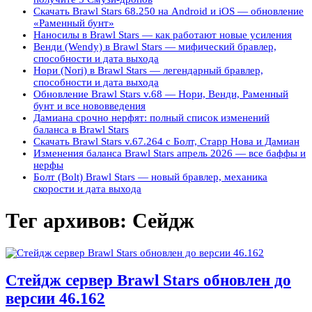
Скачать Brawl Stars 68.250 на Android и iOS — обновление
«Раменный бунт»
Наносилы в Brawl Stars — как работают новые усиления
Венди (Wendy) в Brawl Stars — мифический бравлер,
способности и дата выхода
Нори (Nori) в Brawl Stars — легендарный бравлер,
способности и дата выхода
Обновление Brawl Stars v.68 — Нори, Венди, Раменный
бунт и все нововведения
Дамиана срочно нерфят: полный список изменений
баланса в Brawl Stars
Скачать Brawl Stars v.67.264 с Болт, Старр Нова и Дамиан
Изменения баланса Brawl Stars апрель 2026 — все баффы и
нерфы
Болт (Bolt) Brawl Stars — новый бравлер, механика
скорости и дата выхода
Тег архивов:
Сейдж
Стейдж сервер Brawl Stars обновлен до
версии 46.162