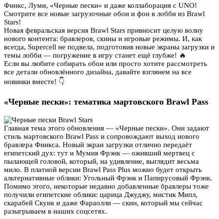
Финкс, Луми, «Черные пески» и даже коллаборация с UNO!
Смотрите все новые загрузочные обои и фон в лобби из Brawl
Stars!
Новая февральская версия Brawl Stars привносит целую волну
нового контента: бравлеров, скины и игровые режимы. И, как
всегда, Supercell не подвела, подготовив новые экраны загрузки и
темы лобби — погружение в игру станет ещё глубже! 🔥
Если вы любите собирать обои или просто хотите рассмотреть
все детали обновлённого дизайна, давайте взглянем на все
новинки вместе! 👇
«Черные пески»: тематика мартовского Brawl Pass
Главная тема этого обновления — «Черные пески». Они задают
стиль мартовского Brawl Pass и сопровождают выход нового
бравлера Финкса. Новый экран загрузки отлично передаёт
египетский дух: тут и Мумия Фрэнк — оживший мертвец с
пылающей головой, который, на удивление, выглядит весьма
мило. В платной версии Brawl Pass Plus можно будет открыть
альтернативные облики: Угольный Фрэнк и Папирусовый Фрэнк.
Помимо этого, некоторые недавно добавленные бравлеры тоже
получили египетские облики: царица Джуджу, мистик Мипл,
скарабей Скуик и даже Фараолли — скин, который мы сейчас
разыгрываем в наших соцсетях.