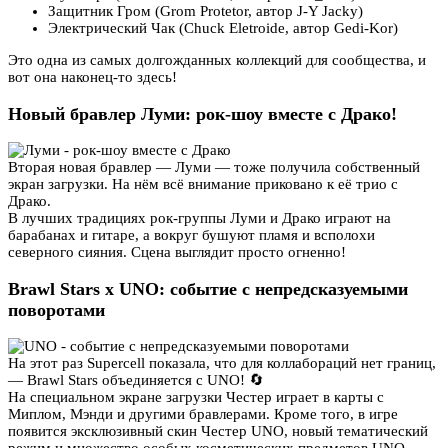
Защитник Гром (Grom Protetor, автор J-Y Jacky)
Электрический Чак (Chuck Eletroide, автор Gedi-Kor)
Это одна из самых долгожданных коллекций для сообщества, и
вот она наконец-то здесь!
Новый бравлер Луми: рок-шоу вместе с Драко!
Вторая новая бравлер — Луми — тоже получила собственный
экран загрузки. На нём всё внимание приковано к её трио с
Драко.
В лучших традициях рок-группы Луми и Драко играют на
барабанах и гитаре, а вокруг бушуют пламя и всполохи
северного сияния. Сцена выглядит просто огненно!
Brawl Stars x UNO: событие с непредсказуемыми
поворотами
На этот раз Supercell показала, что для коллабораций нет границ,
— Brawl Stars объединяется с UNO! 🔄
На специальном экране загрузки Честер играет в карты с
Миплом, Мэнди и другими бравлерами. Кроме того, в игре
появится эксклюзивный скин Честер UNO, новый тематический