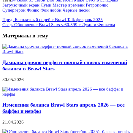
Теги
34 сезон
35 сезон
Bibi
Supercell Make
UNO
Булл
Драко
Загрузочный экран
Луми
Мастер времени
Ретрополис
Супергерои
Финкс
Фон лобби
Черные пески
Пред.
Бесплатный спрей с Brawl Talk февраль 2025
След.
Обновление Brawl Stars v.60.399 с Луми и Финксом
Материалы в тему
Дамиана срочно нерфят: полный список изменений
баланса в Brawl Stars
30.05.2026
Изменения баланса Brawl Stars апрель 2026 — все
баффы и нерфы
21.04.2026