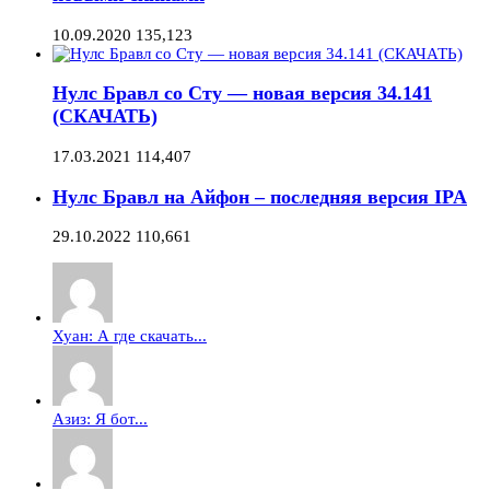
10.09.2020
135,123
Нулс Бравл со Сту — новая версия 34.141
(СКАЧАТЬ)
17.03.2021
114,407
Нулс Бравл на Айфон – последняя версия IPA
29.10.2022
110,661
Хуан: А где скачать...
Азиз: Я бот...