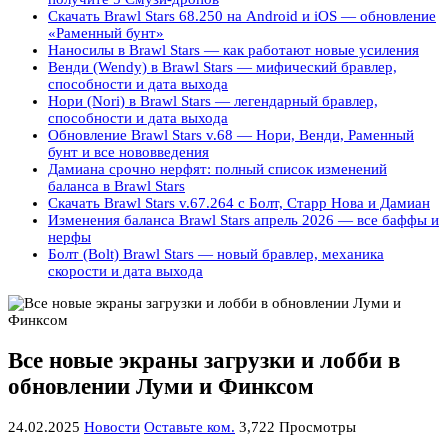
Скачать Brawl Stars 68.250 на Android и iOS — обновление
«Раменный бунт»
Наносилы в Brawl Stars — как работают новые усиления
Венди (Wendy) в Brawl Stars — мифический бравлер,
способности и дата выхода
Нори (Nori) в Brawl Stars — легендарный бравлер,
способности и дата выхода
Обновление Brawl Stars v.68 — Нори, Венди, Раменный
бунт и все нововведения
Дамиана срочно нерфят: полный список изменений
баланса в Brawl Stars
Скачать Brawl Stars v.67.264 с Болт, Старр Нова и Дамиан
Изменения баланса Brawl Stars апрель 2026 — все баффы и
нерфы
Болт (Bolt) Brawl Stars — новый бравлер, механика
скорости и дата выхода
Все новые экраны загрузки и лобби в
обновлении Луми и Финксом
24.02.2025
Новости
Оставьте ком.
3,722 Просмотры