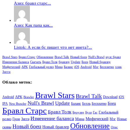
Азиз: бравл старс...
Азиз: Как папа как...
Listok: А если бс пишет что нет инета?...
Brawl Stars
Бравл Старс
Обновление
Brawl Talk
Новый боец
Null's Brawl
нулс бравл
Изменение баланса
Скачать
Бравл Толк
бравлер
Update
Боец
Новый бравлер
Мифический
APK
Глобальный релиз
Мина
Баланс
iOS
Android
Мэг
Бесплатно
хэнк
Зигги
Облако меток:
Brawl Stars
Brawl Talk
APK
Android
iOS
Download
Brawler
Null's Brawl
Update
Боец
Баланс
Бесплатно
IPA
Белль
New Brawler
Бравл Старс
Бравл Толк
Глобальный
Броулер
Булл
Гас
Изменение баланса
релиз
Мина
Мифический
Зигги
Мэг
Гром
Новые
Обновление
Новый боец
Новый бравлер
скины
Отис