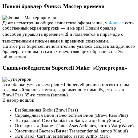
Новый бравлер Финкс: Мастер времени
Даже несмотря на общее египетское оформление, у
Финкса
есть
собственный экран загрузки — и не зря! Новый бравлер
способен управлять временем ⏳ и появляется в пирамиде с
таинственными письменами и древними символами.
На этот раз Supercell действительно удалось создать загадочного
бравлера с одним из самых впечатляющих образов во всём
обновлении!
Скины-победители Supercell Make: «Супергерои»
Эти облики уже совсем рядом! Supercell решила посвятить им
отдельный экран загрузки, ведь именно с ними будет связан
Brawl Pass 35-го сезона (апрель).
В набор вошли:
Безбашенная Биби (Brawl Pass)
Справедливая Биби и Бесчестная Биби (Brawl Pass Plus)
Театральный Сэм (Samtástico Sam, автор FinnyShow)
Огнекрылая Джанет (Janet Asas Ardentes, автор WarpWave)
Хаотичный Бастер (Buster Transcendental, автор Vinuui)
Жук Карл (Carl Invertebrado, автор Artho_Max)