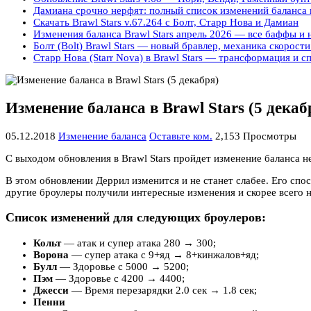
Дамиана срочно нерфят: полный список изменений баланса в
Скачать Brawl Stars v.67.264 с Болт, Старр Нова и Дамиан
Изменения баланса Brawl Stars апрель 2026 — все баффы и
Болт (Bolt) Brawl Stars — новый бравлер, механика скорости
Старр Нова (Starr Nova) в Brawl Stars — трансформация и с
Изменение баланса в Brawl Stars (5 декаб
05.12.2018
Изменение баланса
Оставьте ком.
2,153 Просмотры
С выходом обновления в Brawl Stars пройдет изменение баланса 
В этом обновлении Деррил изменится и не станет слабее. Его спо
другие броулеры получили интересные изменения и скорее всего н
Список изменений для следующих броулеров:
Кольт
— атак и супер атака 280 → 300;
Ворона
— супер атака с 9+яд → 8+кинжалов+яд;
Булл
— Здоровье с 5000 → 5200;
Пэм
— Здоровье с 4200 → 4400;
Джесси
— Время перезарядки 2.0 сек → 1.8 сек;
Пенни