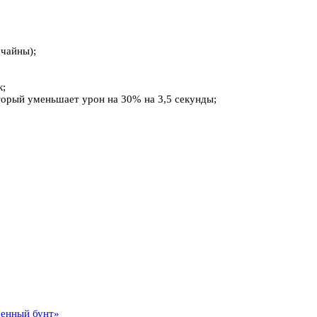
учайны);
;
к;
оторый уменьшает урон на 30% на 3,5 секунды;