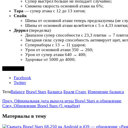
Супер выстрел больше не попадает случайно;
Снижена скорость основной атаки на 6%;
Тара
— супер атака с 12 до 13 хитов;
Спайк
Шипы от основной атаки теперь предсказуемы (не сл
Шипы от основной атаки колеблется с 5 о 4,33 плитки
Деррил
(переделка)
Диапазон супер способности с 23,3 плитки → 7 плито
Звездная сила: супер способность активирует щит, к
Супернаборы с 13 → 11 ударов;
Урон от основной атаки 350 → 260;
Урон от супер атаки 640 → 400;
Здоровье от 5000 до 4000;
Поделиться
Facebook
Twitter
Теги
Balance
Brawl Stars
Баланса
Бралв Старс
Изменение баланса
Пред.
Официальная дата выхода игры Brawl Stars и обновление
След.
Обновление Brawl Stars (5 декабря)
Материалы в тему