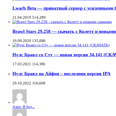
Lwarb Beta — приватный сервер с усиленными б
21.04.2019
514,289
Brawl Stars 29.258 — скачать с Колетт и новым
10.09.2020
135,086
Нулс Бравл со Сту — новая версия 34.141 (СК
17.03.2021
114,386
Нулс Бравл на Айфон – последняя версия IPA
29.10.2022
110,608
Азиз: Я бот...