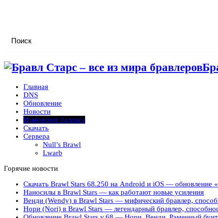
Бр
Главная
DNS
Обновление
Новости
Изменение баланса
Скачать
Сервера
Null’s Brawl
Lwarb
Горячие новости
Скачать Brawl Stars 68.250 на Android и iOS — обновление
Наносилы в Brawl Stars — как работают новые усиления
Венди (Wendy) в Brawl Stars — мифический бравлер, способ
Нори (Nori) в Brawl Stars — легендарный бравлер, способно
Обновление Brawl Stars v.68 — Нори, Венди, Раменный бунт