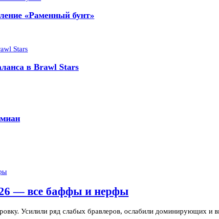
вление «Раменный бунт»
ланса в Brawl Stars
амиан
026 — все баффы и нерфы
ровку. Усилили ряд слабых бравлеров, ослабили доминирующих и 