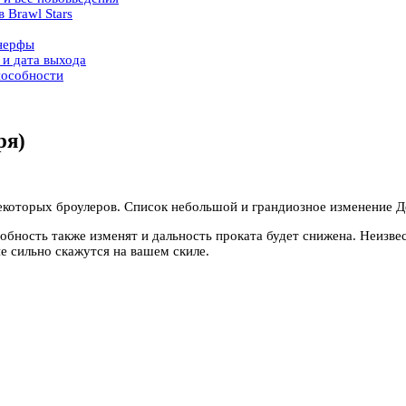
 Brawl Stars
 нерфы
 и дата выхода
пособности
ря)
некоторых броулеров. Список небольшой и грандиозное изменение Д
собность также изменят и дальность проката будет снижена. Неизв
е сильно скажутся на вашем скиле.