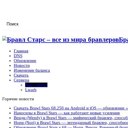
Бр
Главная
DNS
Обновление
Новости
Изменение баланса
Скачать
Сервера
Null’s Brawl
Lwarb
Горячие новости
Скачать Brawl Stars 68.250 на Android и iOS — обновление
Наносилы в Brawl Stars — как работают новые усиления
Венди (Wendy) в Brawl Stars — мифический бравлер, способ
Нори (Nori) в Brawl Stars — легендарный бравлер, способно
Обновление Brawl Stars v.68 — Нори, Венди, Раменный бунт