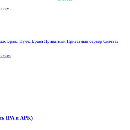
 всем.
ллс Бравл
Нуллс Бравл
Приватный
Приватный сервер
Скачать
 режим
ать IPA и APK)