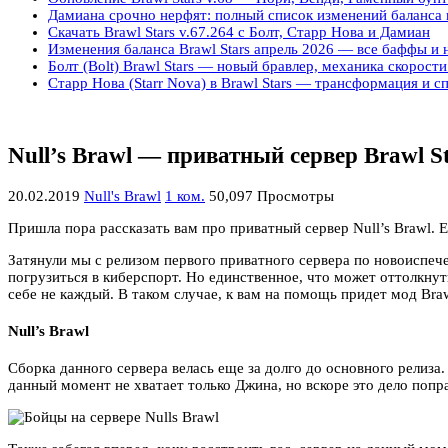
Дамиана срочно нерфят: полный список изменений баланса в
Скачать Brawl Stars v.67.264 с Болт, Старр Нова и Дамиан
Изменения баланса Brawl Stars апрель 2026 — все баффы и
Болт (Bolt) Brawl Stars — новый бравлер, механика скорости
Старр Нова (Starr Nova) в Brawl Stars — трансформация и с
Null’s Brawl — приватный сервер Brawl St
20.02.2019
Null's Brawl
1 ком.
50,097 Просмотры
Пришла пора рассказать вам про приватный сервер Null’s Brawl. Е
Затянули мы с релизом первого приватного сервера по новоиспечен
погрузиться в киберспорт. Но единственное, что может оттолкнут
себе не каждый. В таком случае, к вам на помощь придет мод Braw
Null’s Brawl
Сборка данного сервера велась еще за долго до основного релиза
данный момент не хватает только Джина, но вскоре это дело попр