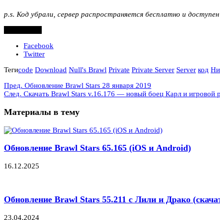
p.s. Код убрали, сервер распространяется бесплатно и доступен
Поделиться
Facebook
Twitter
Теги
code
Download
Null's Brawl
Private
Private Server
Server
код
Ни
Пред.
Обновление Brawl Stars 28 января 2019
След.
Скачать Brawl Stars v.16.176 — новый боец Карл и игровой
Материалы в тему
Обновление Brawl Stars 65.165 (iOS и Android)
16.12.2025
Обновление Brawl Stars 55.211 с Лили и Драко (скач
23.04.2024