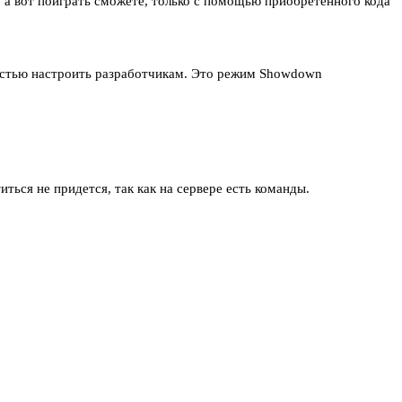
о, а вот поиграть сможете, только с помощью приобретенного кода
лностью настроить разработчикам. Это режим Showdown
ться не придется, так как на сервере есть команды.