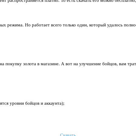
мент распространяется платно. То есть скачать его можно бесплатн
овых режима. Но работает всего только один, который удалось по
 покупку золота в магазине. А вот на улучшение бойцов, вам трати
ятся уровни бойцов и аккаунта);
Скачать