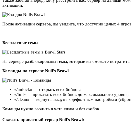
Также забегая вперед, хочу расстроить вас, сервер на данный мо
активации.
После активации сервера, вы увидите, что доступно целых 4 игр
Бесплатные гемы
На сервере разблокированы гемы, которые вы сможете потратить на
Команды на сервере Null’s Brawl
«/unlock» — открыть всех бойцов;
«/full» — прокачать всех бойцов до максимального уровня;
«/clean» — вернуть аккаунт к дефолтным настройкам (сброс
Команды нужно вводить в чате клана и без скобок.
Скачать приватный сервер Null’s Brawl: