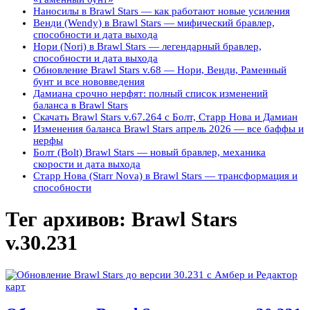
Наносилы в Brawl Stars — как работают новые усиления
Венди (Wendy) в Brawl Stars — мифический бравлер,
способности и дата выхода
Нори (Nori) в Brawl Stars — легендарный бравлер,
способности и дата выхода
Обновление Brawl Stars v.68 — Нори, Венди, Раменный
бунт и все нововведения
Дамиана срочно нерфят: полный список изменений
баланса в Brawl Stars
Скачать Brawl Stars v.67.264 с Болт, Старр Нова и Дамиан
Изменения баланса Brawl Stars апрель 2026 — все баффы и
нерфы
Болт (Bolt) Brawl Stars — новый бравлер, механика
скорости и дата выхода
Старр Нова (Starr Nova) в Brawl Stars — трансформация и
способности
Тег архивов:
Brawl Stars
v.30.231