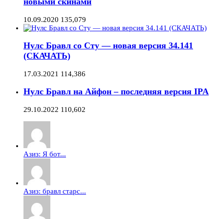
новыми скинами
10.09.2020
135,079
Нулс Бравл со Сту — новая версия 34.141
(СКАЧАТЬ)
17.03.2021
114,386
Нулс Бравл на Айфон – последняя версия IPA
29.10.2022
110,602
Азиз: Я бот...
Азиз: бравл старс...