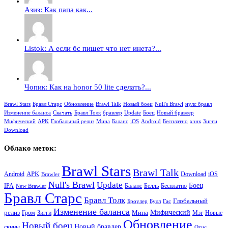
Азиз: Как папа как...
Listok: А если бс пишет что нет инета?...
Чопик: Как на honor 50 lite сделать?...
Brawl Stars
Бравл Старс
Обновление
Brawl Talk
Новый боец
Null's Brawl
нулс бравл
Изменение баланса
Скачать
Бравл Толк
бравлер
Update
Боец
Новый бравлер
Мифический
APK
Глобальный релиз
Мина
Баланс
iOS
Android
Бесплатно
хэнк
Зигги
Download
Облако меток:
Brawl Stars
Brawl Talk
APK
Android
iOS
Download
Brawler
Null's Brawl
Update
Боец
Баланс
Бесплатно
IPA
Белль
New Brawler
Бравл Старс
Бравл Толк
Глобальный
Броулер
Булл
Гас
Изменение баланса
релиз
Мина
Мифический
Зигги
Гром
Мэг
Новые
Обновление
Новый боец
Новый бравлер
скины
Отис