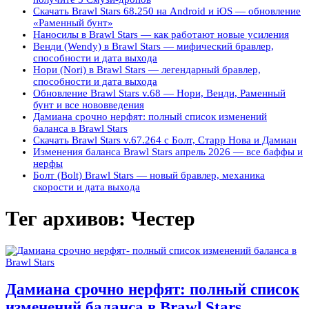
Скачать Brawl Stars 68.250 на Android и iOS — обновление
«Раменный бунт»
Наносилы в Brawl Stars — как работают новые усиления
Венди (Wendy) в Brawl Stars — мифический бравлер,
способности и дата выхода
Нори (Nori) в Brawl Stars — легендарный бравлер,
способности и дата выхода
Обновление Brawl Stars v.68 — Нори, Венди, Раменный
бунт и все нововведения
Дамиана срочно нерфят: полный список изменений
баланса в Brawl Stars
Скачать Brawl Stars v.67.264 с Болт, Старр Нова и Дамиан
Изменения баланса Brawl Stars апрель 2026 — все баффы и
нерфы
Болт (Bolt) Brawl Stars — новый бравлер, механика
скорости и дата выхода
Тег архивов:
Честер
Дамиана срочно нерфят: полный список
изменений баланса в Brawl Stars