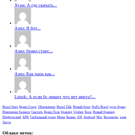
Хуан: А где скачать...
Азиз: Я бот...
Азиз: бравл старс...
Азиз: Как папа как...
Listok: А если бс пишет что нет инета?...
Brawl Stars
Бравл Старс
Обновление
Brawl Talk
Новый боец
Null's Brawl
нулс бравл
Изменение баланса
Скачать
Бравл Толк
бравлер
Update
Боец
Новый бравлер
Мифический
APK
Глобальный релиз
Мина
Баланс
iOS
Android
Мэг
Бесплатно
хэнк
Зигги
Облако меток: