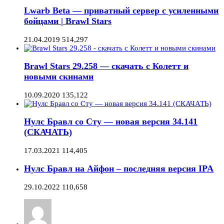
Lwarb Beta — приватный сервер с усиленными
бойцами | Brawl Stars
21.04.2019
514,297
Brawl Stars 29.258 — скачать с Колетт и
новыми скинами
10.09.2020
135,122
Нулс Бравл со Сту — новая версия 34.141
(СКАЧАТЬ)
17.03.2021
114,405
Нулс Бравл на Айфон – последняя версия IPA
29.10.2022
110,658