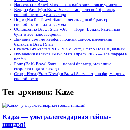
Наносилы в Brawl Stars — как работают новые усиления
Венди (Wendy) в Brawl Stars — мифический бравлер,
способности и дата выхода
Нори (Nori) в Brawl Stars — легендарный бравлер,
способности и дата выхода
Обновление Brawl Stars v.68 — Нори, Венди, Раменный
бунт и все нововведения
Дамиана срочно нерфят: полный список изменений
баланса в Brawl Stars
Скачать Brawl Stars v.67.264 с Болт, Старр Нова и Дамиан
Изменения баланса Brawl Stars апрель 2026 — все баффы и
нерфы
Болт (Bolt) Brawl Stars — новый бравлер, механика
скорости и дата выхода
Старр Нова (Starr Nova) в Brawl Stars — трансформация и
способности
Тег архивов:
Kaze
Кадзэ — ультралегендарная гейша-
ниндзя!