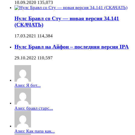
10.09.2020
135,073
Нулс Бравл со Сту — новая версия 34.141
(СКАЧАТЬ)
17.03.2021
114,384
Нулс Бравл на Айфон – последняя версия IPA
29.10.2022
110,597
Азиз: Я бот...
Азиз: бравл старс...
Азиз: Как папа как...