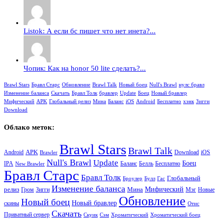
Listok: А если бс пишет что нет инета?...
Чопик: Как на honor 50 lite сделать?...
Brawl Stars
Бравл Старс
Обновление
Brawl Talk
Новый боец
Null's Brawl
нулс бравл
Изменение баланса
Скачать
Бравл Толк
бравлер
Update
Боец
Новый бравлер
Мифический
APK
Глобальный релиз
Мина
Баланс
iOS
Android
Бесплатно
хэнк
Зигги
Download
Облако меток:
Brawl Stars
Brawl Talk
APK
Android
iOS
Download
Brawler
Null's Brawl
Update
Боец
Баланс
Бесплатно
IPA
Белль
New Brawler
Бравл Старс
Бравл Толк
Глобальный
Броулер
Булл
Гас
Изменение баланса
релиз
Мина
Мифический
Зигги
Гром
Мэг
Новые
Обновление
Новый боец
Новый бравлер
скины
Отис
Скачать
Приватный сервер
Скуик
Сэм
Хроматический
Хроматический боец